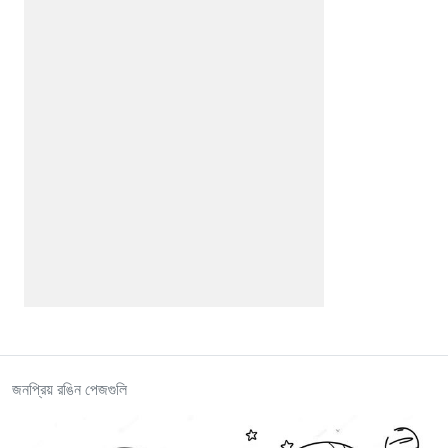
জনপ্রিয় রঙিন পেজগুলি