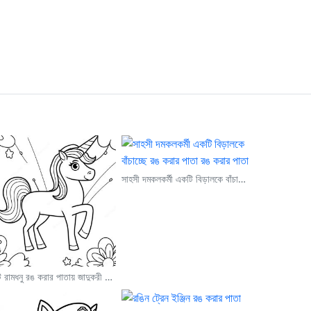
সাহসী দমকলকর্মী একটি বিড়ালকে বাঁচাচ্ছে রঙ করার পাতা
একটি রামধনু রঙ করার পাতায় জাদুকরী ইউনিকর্ন