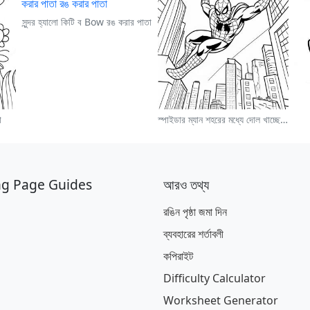
সুন্দর হ্যালো কিটি ব Bow রঙ করার পাতা
া
স্পাইডার ম্যান শহরের মধ্যে দোল খাচ্ছে রঙ করার পাতা
ng Page Guides
আরও তথ্য
রঙিন পৃষ্ঠা জমা দিন
ব্যবহারের শর্তাবলী
কপিরাইট
Difficulty Calculator
Worksheet Generator