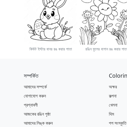
কিউট ইস্টার বানর রঙ করার পাতা
রঙিন ফুলের বাগান রঙ করার পাত
সম্পর্কিত
Colori
আমাদের সম্পর্কে
অক্ষর
যোগাযোগ করুন
কল্পনা
প্রশ্নাবলী
খেলনা
আজকের রঙিন পৃষ্ঠা
থিম
আমাদের লিঙ্ক করুন
পপ সংস্কৃতি