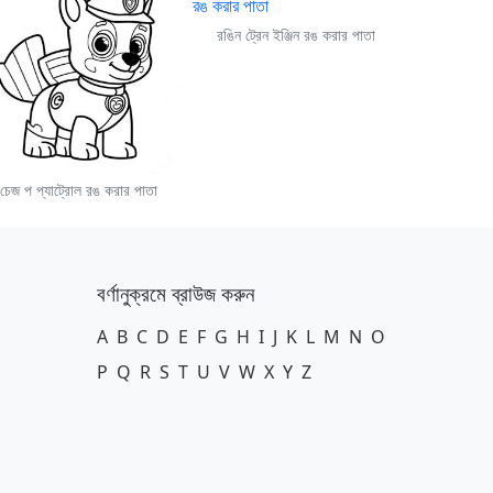
রঙিন ট্রেন ইঞ্জিন রঙ করার পাতা
চেজ প প্যাট্রোল রঙ করার পাতা
বর্ণানুক্রমে ব্রাউজ করুন
A
B
C
D
E
F
G
H
I
J
K
L
M
N
O
P
Q
R
S
T
U
V
W
X
Y
Z