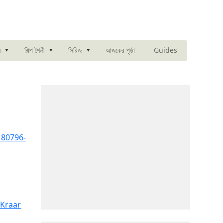
▾
▾
▾
আজকের পৃষ্ঠা
Guides
ন
শিল্প শৈলী
সিরিজ