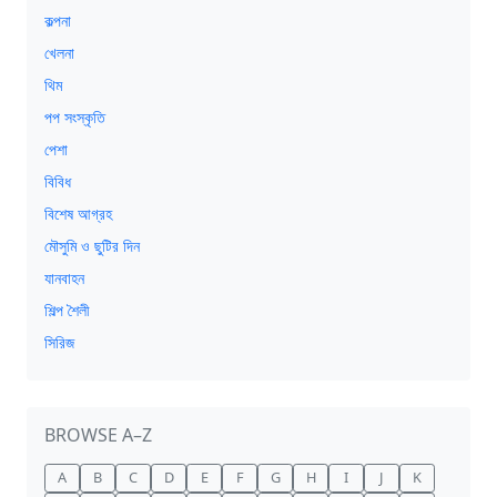
কল্পনা
খেলনা
থিম
পপ সংস্কৃতি
পেশা
বিবিধ
বিশেষ আগ্রহ
মৌসুমি ও ছুটির দিন
যানবাহন
শিল্প শৈলী
সিরিজ
BROWSE A–Z
A
B
C
D
E
F
G
H
I
J
K