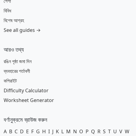
পেশা
বিবিধ
বিশেষ আগ্রহ
See all guides →
আরও তথ্য
রঙিন পৃষ্ঠা জমা দিন
ব্যবহারের শর্তাবলী
কপিরাইট
Difficulty Calculator
Worksheet Generator
বর্ণানুক্রমে ব্রাউজ করুন
A
B
C
D
E
F
G
H
I
J
K
L
M
N
O
P
Q
R
S
T
U
V
W