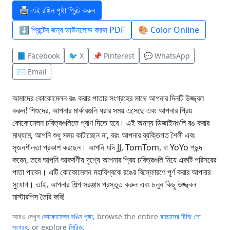
🖨️ এই রঙিন পৃষ্ঠা প্রিন্ট করুন
⬇️ প্রিন্টের জন্য ডাউনলোড করুন PDF
🎨 Color Online
📘 Facebook
🐦 X
📌 Pinterest
💬 WhatsApp
✉️ Email
আমাদের কোকোমেলন রঙ করার পাতার সংগ্রহের সাথে আপনার দিনটি উজ্জ্বল
করুন! শিশুদের, আপনার মার্কারগুলি ধরার সময় এসেছে এবং আপনার প্রিয়
কোকোমেলন চরিত্রগুলিতে প্রাণ দিতে হবে। এই অনন্য ডিজাইনগুলি রঙ করার
মাধ্যমে, আপনি শুধু সময় কাটাচ্ছেন না, বরং আপনার ব্যক্তিগত শৈলী এবং
সৃজনশীলতা প্রকাশ করছেন। আপনি যদি JJ, TomTom, বা YoYo পছন্দ
করেন, তবে আপনি আকর্ষণীয় দৃশ্যে আপনার প্রিয় চরিত্রগুলি নিয়ে একটি পরিসরের
পাতা পাবেন। এটি কোকোমেলন মহাবিশ্বকে রঙের বিস্ফোরণে পূর্ণ করার আপনার
সুযোগ। তাই, আপনার শিল্প সরঞ্জাম প্রস্তুত করুন এবং চলুন কিছু উজ্জ্বল
মাস্টারপিস তৈরি করি!
আরও দেখুন
কোকোমেলন রঙিন পৃষ্ঠা
, browse the entire
বাচ্চাদের টিভি শো
সংগ্রহ
, or explore
সিরিজ
.