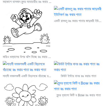
মহাকাশে ভাসমান সুন্দর নভোচারীর রঙ করার পাতা
একটি রামধনু রঙ করার পাতায় জাদুকরী ইউনিকর্ন
মারিও গুম্বাসের উপর ঝাঁপ দিচ্ছে রঙ করার পাতা
সাহসী দমকলকর্মী একটি বিড়ালকে বাঁচাচ্ছে রঙ করার পাতা
কিউট ইস্টার বানর রঙ করার পাতা
সুন্দর হ্যালো কিটি ব Bow রঙ করার পাতা