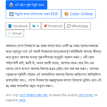
🖨️ এই রঙিন পৃষ্ঠা প্রিন্ট করুন
⬇️ প্রিন্টের জন্য ডাউনলোড করুন PDF
🎨 Color Online
📘 Facebook
🐦 X
📌 Pinterest
💬 WhatsApp
✉️ Email
আমাদের লেগো নিনজাগো রঙ করার পাতার সাথে একটি রঙ করার অ্যাডভেঞ্চারের
জন্য প্রস্তুত হন! এই সাহসী নিনজাদের উত্তেজনাপূর্ণ কাহিনীগুলি কাগজে জীবন্ত
করে তুলতে আপনার অনন্য সৃজনশীলতার অনুভূতি প্রকাশ করুন। এটি হোক
শক্তিশালী কাই, জ্ঞানী উ, অথবা সাহসী লয়েড, আপনার নায়ক বেছে নিন এবং
তাদের লেগো জগতে আপনার নিজস্ব রঙের ছোঁয়া যোগ করা শুরু করুন। আপনার
ক্রেয়নের প্রতিটি স্ট্রোক এই পাতাগুলিকে আপনার নিজস্ব ব্যক্তিগত মাস্টারপিসে
রূপান্তরিত করে। লেগো নিনজাগোর মন্ত্রমুগ্ধকর জগতে নিজেকে ডুবিয়ে রেখে এই
রঙ করার পাতাগুলির আনন্দ অনুভব করুন।
আরও দেখুন
লেগো নিনজাগো রঙিন পৃষ্ঠা
, browse the entire
লেগো সংগ্রহ
, or
explore
খেলনা
.