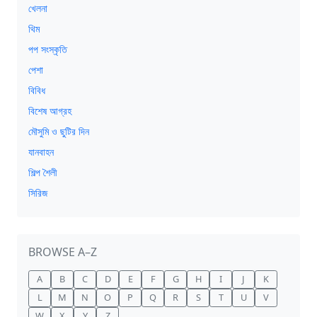
খেলনা
থিম
পপ সংস্কৃতি
পেশা
বিবিধ
বিশেষ আগ্রহ
মৌসুমি ও ছুটির দিন
যানবাহন
শিল্প শৈলী
সিরিজ
BROWSE A–Z
A
B
C
D
E
F
G
H
I
J
K
L
M
N
O
P
Q
R
S
T
U
V
W
X
Y
Z