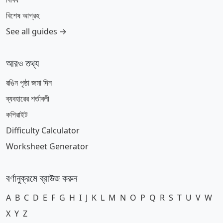
বিশেষ আগ্রহ
See all guides →
আরও তথ্য
রঙিন পৃষ্ঠা জমা দিন
ব্যবহারের শর্তাবলী
কপিরাইট
Difficulty Calculator
Worksheet Generator
বর্ণানুক্রমে ব্রাউজ করুন
A
B
C
D
E
F
G
H
I
J
K
L
M
N
O
P
Q
R
S
T
U
V
W
X
Y
Z